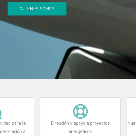
QUIENES SOMOS
vidad para la
Dirección y apoyo a proyectos
Nuev
 generación a
energeticos