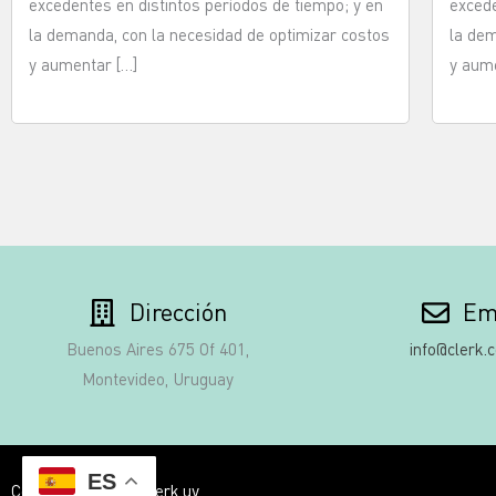
excedentes en distintos períodos de tiempo; y en
excede
la demanda, con la necesidad de optimizar costos
la dem
y aumentar […]
y aume
Dirección
Em
Buenos Aires 675 Of 401,
info@clerk.
Montevideo, Uruguay
ES
Copyright © 2025 clerk.uy