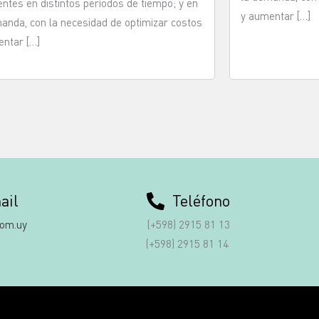
ntes en distintos períodos de tiempo; y en
y aumentar […]
anda, con la necesidad de optimizar costos
ntar […]
ail
Teléfono
com.uy
(+598) 2915 81 13
(+598) 2915 81 14