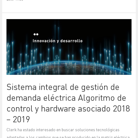
Sistema
integral
de
gestión
de
demanda
eléctrica
Algoritmo
Sistema integral de gestión de
de
control
demanda eléctrica Algoritmo de
y
control y hardware asociado 2018
hardware
asociado
– 2019
2018
Clerk ha estado interesado en buscar soluciones tecnológicas
–
adaptadas a los cambios que se han producido en la matriz eléctrica