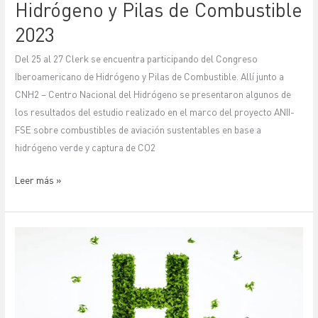
Hidrógeno y Pilas de Combustible
2023
Del 25 al 27 Clerk se encuentra participando del Congreso
Iberoamericano de Hidrógeno y Pilas de Combustible. Allí junto a
CNH2 – Centro Nacional del Hidrógeno se presentaron algunos de
los resultados del estudio realizado en el marco del proyecto ANII-
FSE sobre combustibles de aviación sustentables en base a
hidrógeno verde y captura de CO2
Leer más »
El
papel
crucial
del
hidrógeno