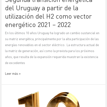
del
del Uruguay a partir de la
H2
utilización del H2 como vector
como
energético 2021 – 2022
vector
energético
En los últimos 10 años Uruguay ha logrado un cambio sustancial en
2021
su matriz energética, principalmente por la alta participación de las
–
energías renovables en el sector eléctrico. La estructura actual de
2022
la matriz de generación, así como la prevista para los próximos
años, que resulta de la expansión requerida muestran la existencia
de excedentes
Leer más »
10
aniversario