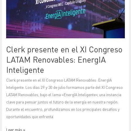
XI
Congreso
LATAM
Renovables:
EnergIA
Inteligente
Clerk presente en el XI Congreso
LATAM Renovables: EnergIA
Inteligente
Clerk presente en el XI Congreso LATAM Renovables: EnergIA
Inteligente. Los días 29 y 30 de julio formamos parte del XI Congreso
LATAM Renovables, bajo el lema «EnergIA Inteligente», una instancia
clave para pensar juntos el futuro de la energía en nuestra región.
Durante el encuentro, profundizamos en los principales desafíos y
oportunidades que enfrenta
Leer más »