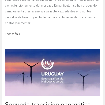
2019
y en el funcionamiento del mercado.En particular, se han producido
cambios en la oferta: energía variable y excedentes en distintos
períodos de tiempo; y en la demanda, con la necesidad de optimizar
costos y aumentar
Leer más »
Segunda
transición
energética
del
Uruguay
a
partir
de
la
Segunda transición energética
utilización