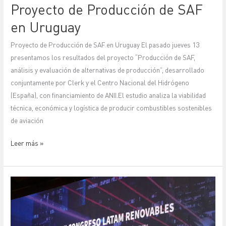
Proyecto de Producción de SAF
en Uruguay
Proyecto de Producción de SAF en Uruguay El pasado jueves 13
presentamos los resultados del proyecto “Producción de SAF,
análisis y evaluación de alternativas de producción”, desarrollado
conjuntamente por Clerk y el Centro Nacional del Hidrógeno
(España), con financiamiento de ANII.El estudio analiza la viabilidad
técnica, económica y logística de producir combustibles sostenibles
de aviación
Leer más »
Clerk
presente
en
el