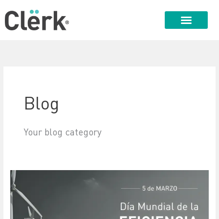
Ir
al
contenido
Blog
Your blog category
Día
Mundial
de
la