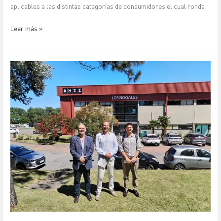
aplicables a las distintas categorías de consumidores el cual ronda
Leer más »
Proyecto
de
Producción
de
SAF
en
Uruguay